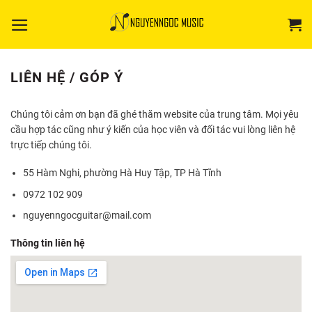
Bỏ
qua
nội
dung
LIÊN HỆ / GÓP Ý
Chúng tôi cảm ơn bạn đã ghé thăm website của trung tâm. Mọi yêu
cầu hợp tác cũng như ý kiến của học viên và đối tác vui lòng liên hệ
trực tiếp chúng tôi.
55 Hàm Nghi, phường Hà Huy Tập, TP Hà Tĩnh
0972 102 909
nguyenngocguitar@mail.com
Thông tin liên hệ