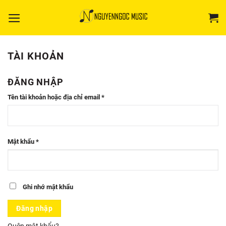
Bỏ
qua
nội
dung
TÀI KHOẢN
ĐĂNG NHẬP
Bắt
Tên tài khoản hoặc địa chỉ email
*
buộc
Bắt
Mật khẩu
*
buộc
Ghi nhớ mật khẩu
Đăng nhập
Quên mật khẩu?