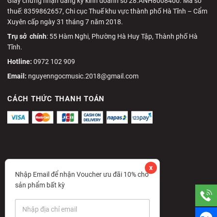
Giấy chứng nhận đăng ký kinh doanh số 28.ANH8008400. Mã số
thuế: 8359862657, Chi cục Thuế khu vực thành phố Hà Tĩnh – Cẩm
Xuyên cấp ngày 31 tháng 7 năm 2018.
Trụ sở chính
: 55 Hàm Nghi, Phường Hà Huy Tập, Thành phố Hà
Tĩnh.
Hotline:
0972 102 909
Email:
nguyenngocmusic.2018@gmail.com
CÁCH THỨC THANH TOÁN
x
Nhập Email để nhận Voucher ưu đãi 10% cho
sản phẩm bất kỳ
E
m