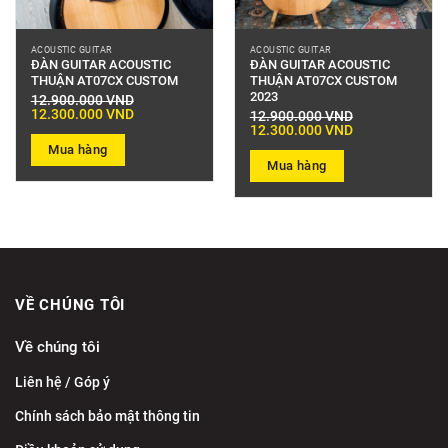
ACOUSTIC GUITAR
ACOUSTIC GUITAR
ĐÀN GUITAR ACOUSTIC
ĐÀN GUITAR ACOUSTIC
THUẬN AT07CX CUSTOM
THUẬN AT07CX CUSTOM
2023
12.900.000
VND
Giá
Giá
12.300.000
VND
12.900.000
VND
gốc
hiện
Giá
Giá
12.300.000
VND
là:
tại
gốc
hiện
12.900.000 VND.
là:
Mua hàng
là:
tại
12.300.000 VND.
12.900.000 VND.
là:
Mua hàng
12.300.000 VND.
VỀ CHÚNG TÔI
Về chúng tôi
Liên hệ / Góp ý
Chính sách bảo mật thông tin