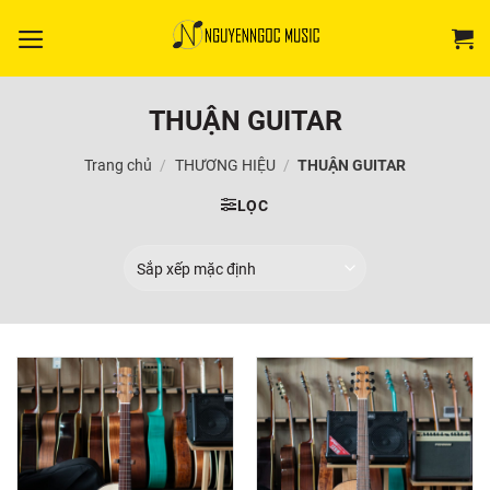
Bỏ
qua
nội
dung
THUẬN GUITAR
Trang chủ
/
THƯƠNG HIỆU
/
THUẬN GUITAR
LỌC