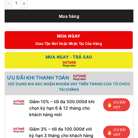
Mua hàng
MUA NGAY
Giao Tận Nơi Hoặc Nhận Tại Cửa Hàng
MUA NGAY - TRẢ SAU
ƯU ĐÃI KHI THANH TOÁN
(SỬ DỤNG KHI XÁC NHẬN KHOẢN VAY TRÊN TRANG CỦA TỔ CHỨC
TÀI CHÍNH)
Giảm 10% – tối đa 500.000đ khi
ƯU ĐÃI
HOT
chọn kỳ hạn 6 & 12 tháng cho
khách hàng mới
Giảm 3% – tối đa 100.000đ với
ƯU ĐÃI
HOT
kỳ hạn 3 tháng cho khách hàng