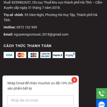
thuế: 8359862657, Chi cục Thuế khu vực thành phố Hà Tĩnh – Cẩm
Xuyên cấp ngày 31 tháng 7 năm 2018.
Trụ sở chính
: 55 Hàm Nghi, Phường Hà Huy Tập, Thành phố Hà
Tĩnh.
Hotline:
0972 102 909
Email:
nguyenngocmusic.2018@gmail.com
CÁCH THỨC THANH TOÁN
x
Nhập Email để nhận Voucher ưu đãi 10% cho
sản phẩm bất kỳ
E
m
a