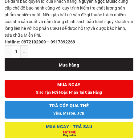
Để đảm bảo quyền lợi của khách hàng,
Nguyễn Ngọc Music
cung
cấp chế độ bảo hành cùng với quy trình kiểm tra chất lượng sản
phẩm nghiêm ngặt. Nếu gặp bất cứ vấn đề gì thuộc trách nhiệm
của nhà sản xuất và nằm trong chính sách bảo hành, quý khách vui
lòng liên hệ với bộ phận CSKH để được hỗ trợ và được bảo hành,
sửa chữa Miễn Phí.
Hotline: 0972102909 – 0917892269
Đàn Guitar Classic Cordoba Dolce số lượng
Mua hàng
MUA NGAY
Giao Tận Nơi Hoặc Nhận Tại Cửa Hàng
TRẢ GÓP QUA THẺ
Visa, Master, JCB
MUA NGAY - TRẢ SAU