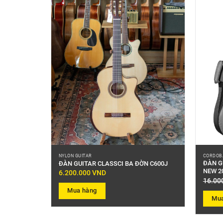
NYLON GUITAR
CORDOB
ĐÀN G
OBA C7 SP
ĐÀN GUITAR CLASSCI BA ĐỜN C600J
NEW 2
6.200.000
VND
16.00
Mua hàng
Mua