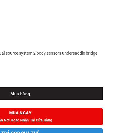
al source system 2 body sensors undersaddle bridge
ited số lượng
Mua hàng
MUA NGAY
ận Nơi Hoặc Nhận Tại Cửa Hàng