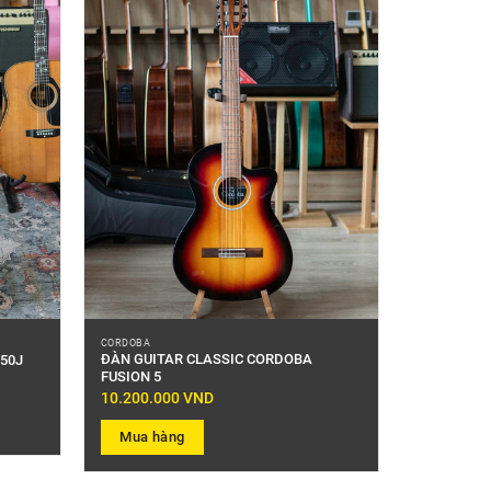
CORDOBA
ĐÀN GUITAR CLASSIC CORDOBA
50J
FUSION 5
10.200.000
VND
Mua hàng