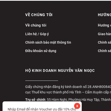
VỀ CHÚNG TÔI
HƯỚNG
Về chúng tôi
Hướng 
Liên hệ / Góp ý
Giao hàn
Chính sách bảo mật thông tin
Chính s
Điều khoản sử dụng
Chính s
HỘ KINH DOANH NGUYỄN VĂN NGỌC
______________________
Giấy chứng nhận đăng ký kinh doanh số 28.ANH800840
cục Thuế khu vực thành phố Hà Tĩnh – Cẩm Xuyên cấp 
Trụ sở chính
: 55 Hàm Nghi, Phường Hà Huy Tập, Thành
x
Hotline:
0972 102 909
Nhập Email để nhận Voucher ưu đãi 10% cho