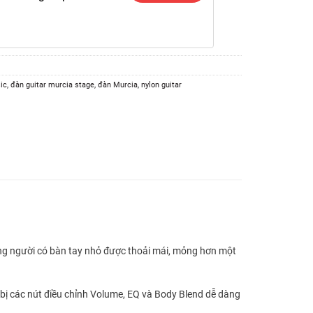
ic
,
đàn guitar murcia stage
,
đàn Murcia
,
nylon guitar
ng người có bàn tay nhỏ được thoải mái, mỏng hơn một
bị các nút điều chỉnh Volume, EQ và Body Blend dễ dàng