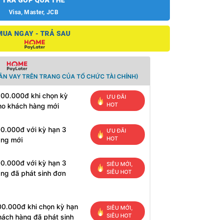
TRẢ GÓP QUA THẺ
Visa, Master, JCB
MUA NGAY - TRẢ SAU
ẢN VAY TRÊN TRANG CỦA TỔ CHỨC TÀI CHÍNH)
500.000đ khi chọn kỳ
ƯU ĐÃI
HOT
ho khách hàng mới
00.000đ với kỳ hạn 3
ƯU ĐÃI
HOT
àng mới
00.000đ với kỳ hạn 3
SIÊU MỚI,
SIÊU HOT
ng đã phát sinh đơn
00.000đ khi chọn kỳ hạn
SIÊU MỚI,
SIÊU HOT
hách hàng đã phát sinh