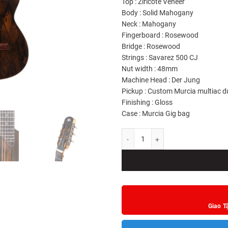
Top :
Ziricote Veneer
Body :
Solid Mahogany
Neck : Mahogany
Fingerboard :
Rosewood
Bridge : Rosewood
Strings : Savarez 500 CJ
Nut width : 48mm
Machine Head : Der Jung
Pickup :
Custom Murcia multiac du
Finishing : Gloss
Case : Murcia Gig bag
Đàn Guitar Classic Murcia Stage Lim
Giao T