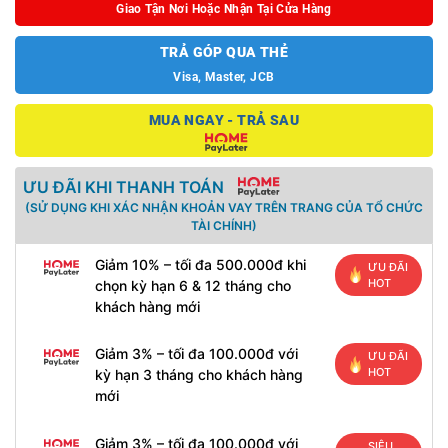
Giao Tận Nơi Hoặc Nhận Tại Cửa Hàng
TRẢ GÓP QUA THẺ
Visa, Master, JCB
MUA NGAY - TRẢ SAU
ƯU ĐÃI KHI THANH TOÁN
(SỬ DỤNG KHI XÁC NHẬN KHOẢN VAY TRÊN TRANG CỦA TỔ CHỨC
TÀI CHÍNH)
Giảm 10% – tối đa 500.000đ khi
ƯU ĐÃI
HOT
chọn kỳ hạn 6 & 12 tháng cho
khách hàng mới
Giảm 3% – tối đa 100.000đ với
ƯU ĐÃI
HOT
kỳ hạn 3 tháng cho khách hàng
mới
Giảm 3% – tối đa 100.000đ với
SIÊU