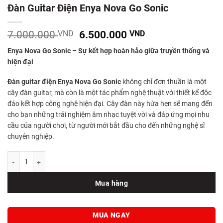
Đàn Guitar Điện Enya Nova Go Sonic
Giá
Giá
7.000.000
VND
6.500.000
VND
gốc
hiện
Enya Nova Go Sonic – Sự kết hợp hoàn hảo giữa truyền thống và
là:
tại
hiện đại
7.000.000 VND.
là:
6.500.000 VND.
Đàn guitar điện Enya Nova Go Sonic
không chỉ đơn thuần là một
cây đàn guitar, mà còn là một tác phẩm nghệ thuật với thiết kế độc
đáo kết hợp công nghệ hiện đại. Cây đàn này hứa hẹn sẽ mang đến
cho bạn những trải nghiệm âm nhạc tuyệt vời và đáp ứng mọi nhu
cầu của người chơi, từ người mới bắt đầu cho đến những nghệ sĩ
chuyên nghiệp.
Đàn Guitar Điện Enya Nova Go Sonic số lượng
Mua hàng
MUA NGAY