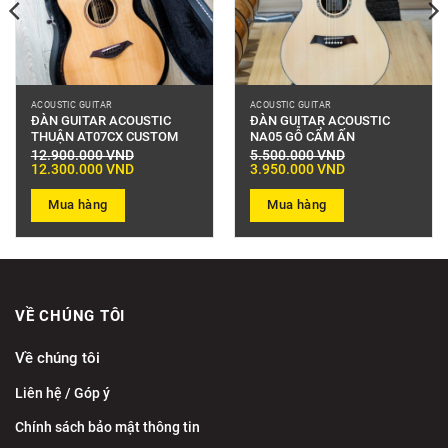
ACOUSTIC GUITAR
ACOUSTIC GUITAR
ĐÀN GUITAR ACOUSTIC
ĐÀN GUITAR ACOUSTIC
THUẬN AT07CX CUSTOM
NA05 GỖ CẨM ẤN
12.900.000
VND
5.500.000
VND
Giá
Giá
Giá
Giá
12.300.000
VND
3.950.000
VND
gốc
hiện
gốc
hiện
là:
tại
là:
tại
12.900.000 VND.
là:
5.500.000 VND.
là:
Mua hàng
Mua hàng
12.300.000 VND.
3.950.000 VND.
VỀ CHÚNG TÔI
Về chúng tôi
Liên hệ / Góp ý
Chính sách bảo mật thông tin