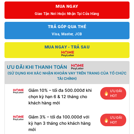
MUA NGAY
Giao Tận Nơi Hoặc Nhận Tại Cửa Hàng
TRẢ GÓP QUA THẺ
Visa, Master, JCB
MUA NGAY - TRẢ SAU
ƯU ĐÃI KHI THANH TOÁN
(SỬ DỤNG KHI XÁC NHẬN KHOẢN VAY TRÊN TRANG CỦA TỔ CHỨC
TÀI CHÍNH)
Giảm 10% – tối đa 500.000đ khi
ƯU ĐÃI
HOT
chọn kỳ hạn 6 & 12 tháng cho
khách hàng mới
Giảm 3% – tối đa 100.000đ với
ƯU ĐÃI
HOT
kỳ hạn 3 tháng cho khách hàng
mới