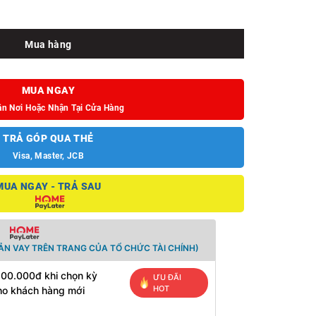
Pro số lượng
Mua hàng
MUA NGAY
ận Nơi Hoặc Nhận Tại Cửa Hàng
TRẢ GÓP QUA THẺ
Visa, Master, JCB
MUA NGAY - TRẢ SAU
ẢN VAY TRÊN TRANG CỦA TỔ CHỨC TÀI CHÍNH)
500.000đ khi chọn kỳ
ƯU ĐÃI
HOT
ho khách hàng mới