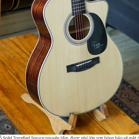
Solid Torrefied Spruce nguyên tấm, được phủ lớp sơn bóng bảo vệ mặt đàn