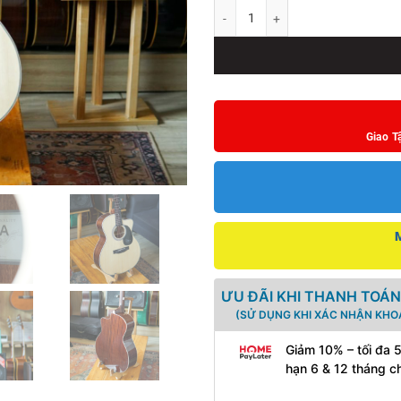
Đàn Guitar Acoustic Saga SF700GC 
Giao T
ƯU ĐÃI KHI THANH TOÁN
(SỬ DỤNG KHI XÁC NHẬN KHO
Giảm 10% – tối đa 
hạn 6 & 12 tháng c