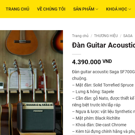
TRANG CHỦ
VỀ CHÚNG TÔI
SẢN PHẨM
KHOÁ HỌC
Trang chủ
/
THƯƠNG HIỆU
/
SAGA
Đàn Guitar Acoust
4.390.000
VND
Đàn guitar acoustic Saga SF700GC
chuộng.
– Mặt đàn: Solid Torrefied Spruce
– Lưng & hông: Sapele
– Cần đàn: gỗ Nato, được thiết kế
riêng biệt trước khi lắp ráp
– Ngựa & lược: vật liệu Synthetic
– Mặt phím: Black Richlite
– Khoá đàn: Die-cast Chrome
– Kèm túi đựng chính hãng và phụ