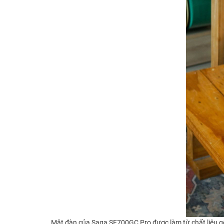
Mặt đàn của Saga SF700GC Pro được làm từ chất liệu gỗ 