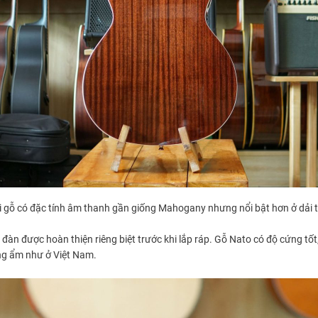
i gỗ có đặc tính âm thanh gần giống Mahogany nhưng nổi bật hơn ở dải t
 đàn được hoàn thiện riêng biệt trước khi lắp ráp. Gỗ Nato có độ cứng tốt
óng ẩm như ở Việt Nam.