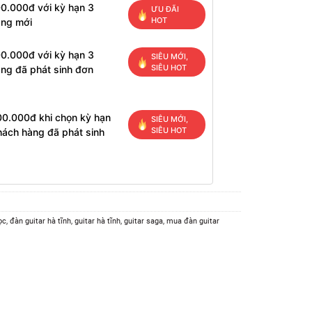
00.000đ với kỳ hạn 3
ƯU ĐÃI
HOT
àng mới
00.000đ với kỳ hạn 3
SIÊU MỚI,
SIÊU HOT
ng đã phát sinh đơn
00.000đ khi chọn kỳ hạn
SIÊU MỚI,
SIÊU HOT
hách hàng đã phát sinh
ọc
,
đàn guitar hà tĩnh
,
guitar hà tĩnh
,
guitar saga
,
mua đàn guitar